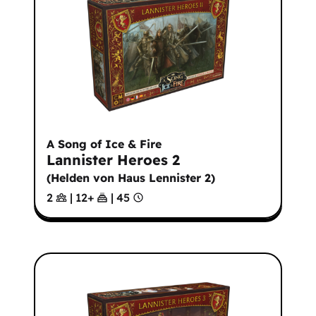
A Song of Ice & Fire
Lannister Heroes 2
(
Helden von Haus Lennister 2
)
2
|
12
+
|
45