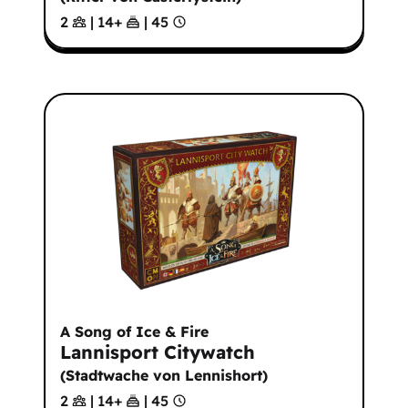
2
|
14
+
|
45
A Song of Ice & Fire
Lannisport Citywatch
(
Stadtwache von Lennishort
)
2
|
14
+
|
45