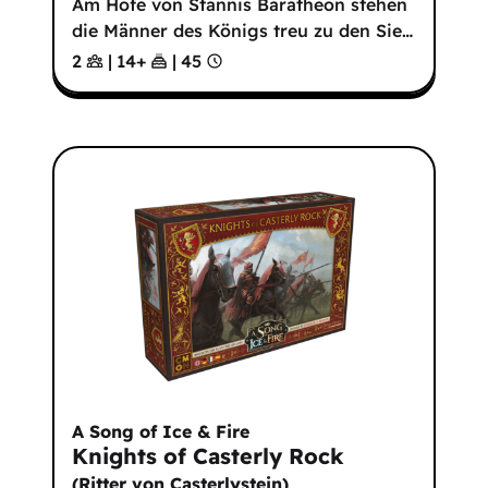
Am Hofe von Stannis Baratheon stehen
die Männer des Königs treu zu den Sie
…
2
|
14
+
|
45
A Song of Ice & Fire
Knights of Casterly Rock
(
Ritter von Casterlystein
)