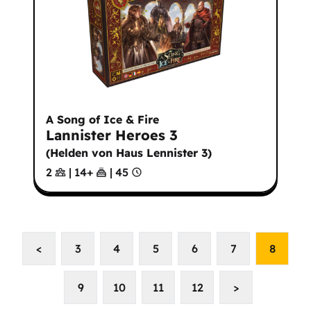
A Song of Ice & Fire
Lannister Heroes 3
(
Helden von Haus Lennister 3
)
2
|
14
+
|
45
<
3
4
5
6
7
8
9
10
11
12
>