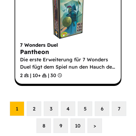
7 Wonders Duel
Pantheon
Die erste Erweiterung für 7 Wonders
Duel fügt dem Spiel nun den Hauch de
…
2
|
10
+
|
30
1
2
3
4
5
6
7
8
9
10
>