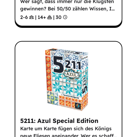
Wer sagt, dass immer nur die Klügsten
gewinnen? Bei 50/50 zählen Wissen, I
…
2-6
|
14
+
|
30
5211: Azul Special Edition
Karte um Karte fügen sich des Königs
neue Fliesen aneinander. Wer es schaff
…