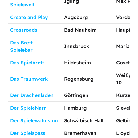
Igling
Max Plan
Spielewelt
Create and Play
Augsburg
Vorderer
Crossroads
Bad Nauheim
Hauptstr
Das Brett –
Innsbruck
Mariahilf
Spielebar
Das Spielbrett
Hildesheim
Goschens
Weißger
Das Traumwerk
Regensburg
10
Der Drachenladen
Göttingen
Kurze Ge
Der SpieleNarr
Hamburg
Sieveki
Der Spielewahnsinn
Schwäbisch Hall
Gelbinge
Der Spielspass
Bremerhaven
Lloydstr.