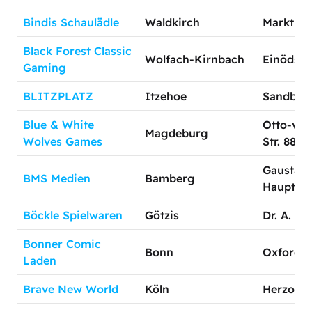
Bindis Schaulädle
Waldkirch
Marktpla
Black Forest Classic
Wolfach-Kirnbach
Einödstr
Gaming
BLITZPLATZ
Itzehoe
Sandber
Blue & White
Otto-von
Magdeburg
Wolves Games
Str. 88
Gaustadt
BMS Medien
Bamberg
Hauptsra
Böckle Spielwaren
Götzis
Dr. A. Hei
Bonner Comic
Bonn
Oxfordstr
Laden
Brave New World
Köln
Herzogst