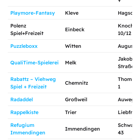
9
Playmore-Fantasy
Kleve
Hagsche 
Polenz
Knochen
Einbeck
Spiel+Freizeit
10/12
Puzzleboxx
Witten
Augustast
Jakob-Pr
QualiTime-Spielerei
Melk
Straße 1
Rabattz – Viehweg
Thomas-
Chemnitz
Spiel + Freizeit
1
Radaddel
Großweil
Auweg 1
Rappelkiste
Trier
Liebfraue
Refugium
Schwarz
Immendingen
Immendingen
43