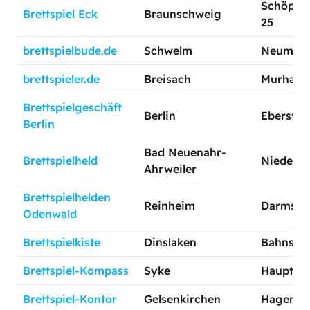
Schöppen
Brettspiel Eck
Braunschweig
25
brettspielbude.de
Schwelm
Neumark
brettspieler.de
Breisach
Murhau 
Brettspielgeschäft
Berlin
Eberswald
Berlin
Bad Neuenahr-
Brettspielheld
Niederhu
Ahrweiler
Brettspielhelden
Reinheim
Darmstäd
Odenwald
Brettspielkiste
Dinslaken
Bahnstr. 
Brettspiel-Kompass
Syke
Hauptstr.
Brettspiel-Kontor
Gelsenkirchen
Hagenstr