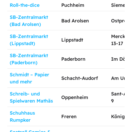
Roll-the-dice
Puchheim
Siemenss
SB-Zentralmarkt
Bad Arolsen
Ostpreuß
(Bad Arolsen)
SB-Zentralmarkt
Mercklin
Lippstadt
(Lippstadt)
13-17
SB-Zentralmarkt
Paderborn
Im Dören
(Paderborn)
Schmidt – Papier
Schacht-Audorf
Am Urnen
und mehr
Schreib- und
Sant-Am
Oppenheim
Spielwaren Mathäs
9
Schuhhaus
Freren
Königstr.
Rumpker