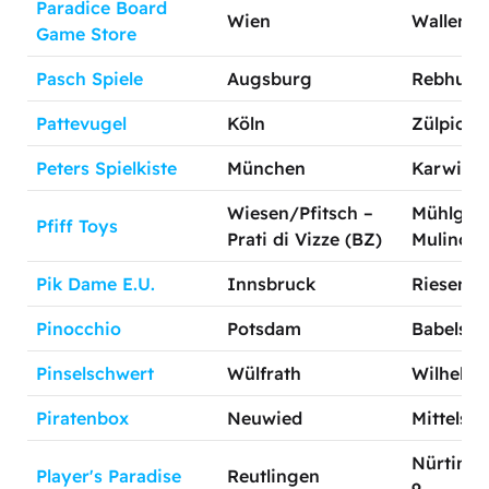
Paradice Board
Wien
Wallenste
Game Store
Pasch Spiele
Augsburg
Rebhuhns
Pattevugel
Köln
Zülpicher
Peters Spielkiste
München
Karwinsk
Wiesen/Pfitsch –
Mühlgass
Pfiff Toys
Prati di Vizze (BZ)
Mulino 1
Pik Dame E.U.
Innsbruck
Riesenga
Pinocchio
Potsdam
Babelsber
Pinselschwert
Wülfrath
Wilhelmst
Piratenbox
Neuwied
Mittelstr
Nürtinge
Player's Paradise
Reutlingen