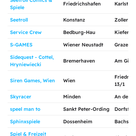
Seetroll Comics &
Friedrichshafen
Karlstr. 1
Spiele
Seetroll
Konstanz
Zollernst
Service Crew
Bedburg-Hau
Kieferne
S-GAMES
Wiener Neustadt
Grazerstr
Sidequest - Cottel,
Bremerhaven
Am Gitte
Hryniewiecki
Friedma
Siren Games, Wien
Wien
13/1
Skyracer
Minden
An der T
speel man to
Sankt Peter-Ording
Dorfstra
Sphinxspiele
Dossenheim
Bachstr. 
Spiel & Freizeit