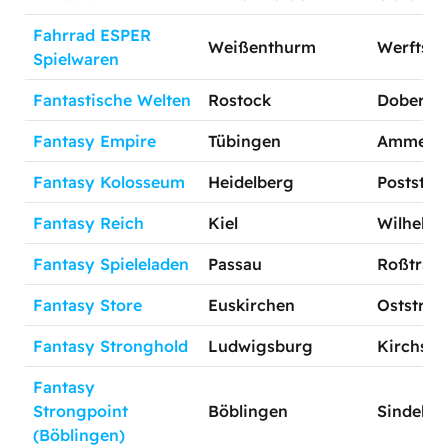
Fahrrad ESPER
Weißenthurm
Werftstr.
Spielwaren
Fantastische Welten
Rostock
Doberane
Fantasy Empire
Tübingen
Ammerga
Fantasy Kolosseum
Heidelberg
Poststra
Fantasy Reich
Kiel
Wilhelmin
Fantasy Spieleladen
Passau
Roßtränk
Fantasy Store
Euskirchen
Oststr. 4
Fantasy Stronghold
Ludwigsburg
Kirchstr.
Fantasy
Strongpoint
Böblingen
Sindelfin
(Böblingen)