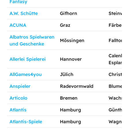
Fantasy
A.W. Schütte
Gifhorn
Steinweg
ACUNA
Graz
Färberga
Albatros Spielwaren
Mössingen
Falltorstr
und Geschenke
Calenber
Allerlei Spielerei
Hannover
Esplanad
AllGames4you
Jülich
Christina
Anspieler
Radevormwald
Blumenst
Articolo
Bremen
Wachman
Atlantis
Hamburg
Günthers
Atlantis-Spiele
Hamburg
Wagnerst