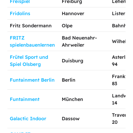
Freispiel
Freiburg
Lehener 
Fridolins
Hannover
Lister Me
Fritz Sondermann
Olpe
Bahnhofs
FRITZ
Bad Neuenahr-
Wilhelms
spielenbauenlernen
Ahrweiler
Frütel Sport und
Asterlag
Duisburg
Spiel Olsberg
94
Frankfurt
Funtainment Berlin
Berlin
83
Landwehr
Funtainment
München
14
Travemü
Galactic Indoor
Dassow
20