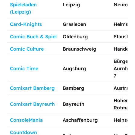
Spieleladen
Leipzig
Neumark
(Leipzig)
Card-Knights
Grasleben
Helmstedt
Comic Buch & Spiel
Oldenburg
Staustr. 
Comic Culture
Braunschweig
Handels
Bürgerme
Comic Time
Augsburg
Aurnham
7
Comixart Bamberg
Bamberg
Austrass
Hohenzol
Comixart Bayreuth
Bayreuth
Rotmain 
ConsoleMania
Aschaffenburg
Heinsestr
Countdown