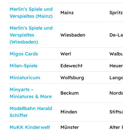
Merlin's Spiele und
Mainz
Spritzen
Verspieltes (Mainz)
Merlin's Spiele und
Verspieltes
Wiesbaden
De-Laspe
(Wiesbaden)
Migos Cards
Werl
Walburgis
Milan-Spiele
Edewecht
Heuersd
Miniaturicum
Wolfsburg
Lange St
Minyarts –
Beckum
Nordstr. 
Miniatures & More
Modellbahn Harald
Minden
Stiftsalle
Schiffer
MuKK Kinderwelt
Münster
Alter Fi