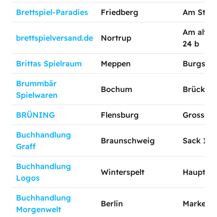
Brettspiel-Paradies
Friedberg
Am Stra
Am alten
brettspielversand.de
Nortrup
24 b
Brittas Spielraum
Meppen
Burgstra
Brummbär
Bochum
Brückstr.
Spielwaren
BRÜNING
Flensburg
Grosse St
Buchhandlung
Braunschweig
Sack 15
Graff
Buchhandlung
Winterspelt
Hauptstr.
Logos
Buchhandlung
Berlin
Markelst
Morgenwelt