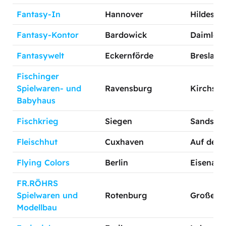
Fantasy-In
Hannover
Hildeshei
Fantasy-Kontor
Bardowick
Daimlerst
Fantasywelt
Eckernförde
Breslauer
Fischinger
Spielwaren- und
Ravensburg
Kirchstr.
Babyhaus
Fischkrieg
Siegen
Sandstr. 
Fleischhut
Cuxhaven
Auf dem 
Flying Colors
Berlin
Eisenache
FR.RÖHRS
Spielwaren und
Rotenburg
Große St
Modellbau