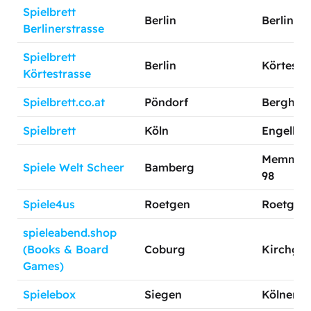
Spielbrett
Berlin
Berliner 
Berlinerstrasse
Spielbrett
Berlin
Körtestr.
Körtestrasse
Spielbrett.co.at
Pöndorf
Bergham
Spielbrett
Köln
Engelbert
Memmelsd
Spiele Welt Scheer
Bamberg
98
Spiele4us
Roetgen
Roetgenb
spieleabend.shop
(Books & Board
Coburg
Kirchgas
Games)
Spielebox
Siegen
Kölnerstr