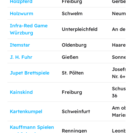
Holzpferd
Freiburg
Gerberau
Holzwurm
Schwelm
Neumarkt
Infra-Red Game
Unterpleichfeld
An der Sp
Würzburg
Itemstar
Oldenburg
Haarenst
J. H. Fuhr
Gießen
Sonnenst
Josefstr
Jupet Brettspiele
St. Pölten
Nr. 6+7
Schuster
Kainskind
Freiburg
36
Am ober
Kartenkumpel
Schweinfurt
Marienba
Kauffmann Spielen
Renningen
Leonberg