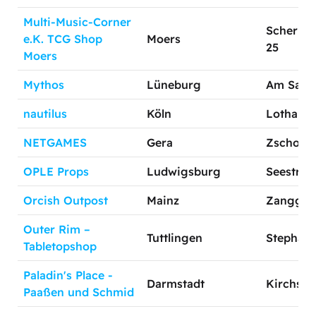
Multi-Music-Corner
Scherpen
e.K. TCG Shop
Moers
25
Moers
Mythos
Lüneburg
Am Sand
nautilus
Köln
Lotharst
NETGAMES
Gera
Zschoche
OPLE Props
Ludwigsburg
Seestraß
Orcish Outpost
Mainz
Zanggas
Outer Rim –
Tuttlingen
Stephansf
Tabletopshop
Paladin's Place -
Darmstadt
Kirchstr.
Paaßen und Schmid