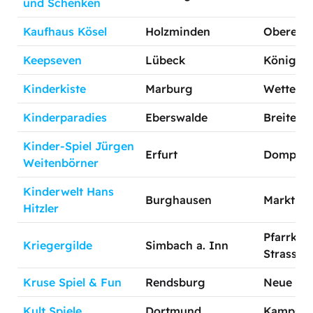
und Schenken
Kaufhaus Kösel
Holzminden
Obere Str
Keepseven
Lübeck
Königstr.
Kinderkiste
Marburg
Wetterga
Kinderparadies
Eberswalde
Breite S
Kinder-Spiel Jürgen
Erfurt
Domplatz
Weitenbörner
Kinderwelt Hans
Burghausen
Marktler
Hitzler
Pfarrkir
Kriegergilde
Simbach a. Inn
Strasse 
Kruse Spiel & Fun
Rendsburg
Neue Str.
Kult Spiele
Dortmund
Kampstr