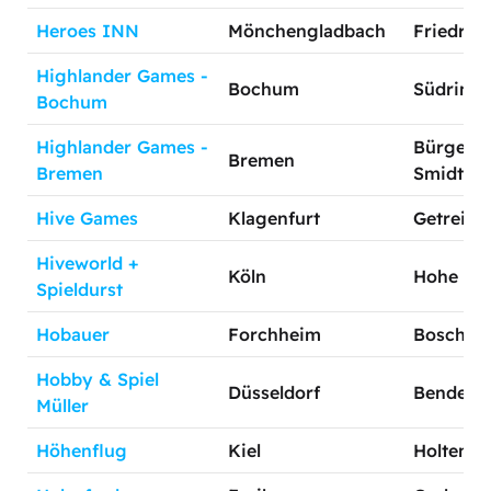
Heroes INN
Mönchengladbach
Friedrich
Highlander Games -
Bochum
Südring 
Bochum
Highlander Games -
Bürgerme
Bremen
Bremen
Smidt-St
Hive Games
Klagenfurt
Getreide
Hiveworld +
Köln
Hohe Str
Spieldurst
Hobauer
Forchheim
Boschstr
Hobby & Spiel
Düsseldorf
Benderstr
Müller
Höhenflug
Kiel
Holtenaue