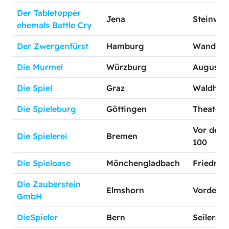
Der Tabletopper
Jena
Steinweg
ehemals Battle Cry
Der Zwergenfürst
Hamburg
Wandsbek
Die Murmel
Würzburg
Augustine
Die Spiel
Graz
Waldhof
Die Spieleburg
Göttingen
Theaters
Vor dem 
Die Spielerei
Bremen
100
Die Spieloase
Mönchengladbach
Friedrich
Die Zauberstein
Elmshorn
Vorderst
GmbH
DieSpieler
Bern
Seilerstr