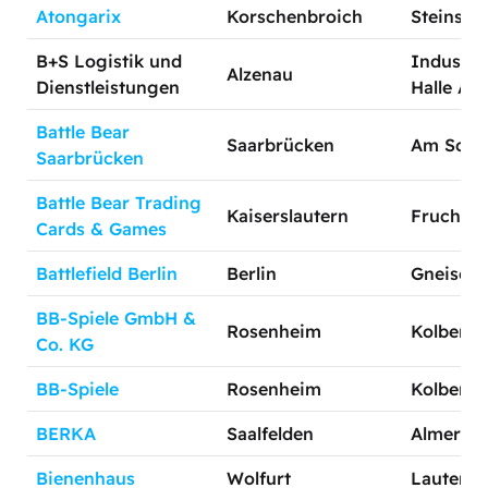
Atongarix
Korschenbroich
Steinstr
B+S Logistik und
Industri
Alzenau
Dienstleistungen
Halle A19
Battle Bear
Saarbrücken
Am Schill
Saarbrücken
Battle Bear Trading
Kaiserslautern
Fruchthal
Cards & Games
Battlefield Berlin
Berlin
Gneisena
BB-Spiele GmbH &
Rosenheim
Kolbermo
Co. KG
BB-Spiele
Rosenheim
Kolbermo
BERKA
Saalfelden
Almersta
Bienenhaus
Wolfurt
Lauterach