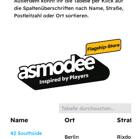
Außerdem könnt ihr die Tabelle per Klick auf
die Spaltenüberschriften nach Name, Straße,
Postleitzahl oder Ort sortieren.
Name
Ort
Straße
42 Southside
Berlin
Rixdorfe