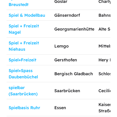
Goslar
Charly-J
Breustedt
Spiel & Modellbau
Gänserndorf
Bahnstra
Spiel + Freizeit
Georgsmarienhütte
Alte Seil
Nagel
Spiel + Freizeit
Lemgo
Mittelstr
Niehaus
Spiel+Freizeit
Gersthofen
Hery Par
Spiel+Spass
Bergisch Gladbach
Schloss-S
Daubenbüchel
spielbar
Saarbrücken
Ceciliens
(Saarbrücken)
Kaiser-W
Spielbasis Ruhr
Essen
Straße 1