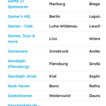
GAME IT
Marburg
Biegenst
Spielwaren
Gamer's HQ
Berlin
Lepsiusst
Games - Cafe
Luhe-Wildenau
Leuchtbe
Games, Toys &
Linz
Wiener St
more
Gameware
Innsbruck
Andechss
Gandalph
Flensburg
Große St
(Flensburg)
Gandalph (Kiel)
Kiel
Sophienb
Geek Haven
Bonn
Rathauss
Geeksheaven
Weilerswist
Dauner St
Geschenkebude -