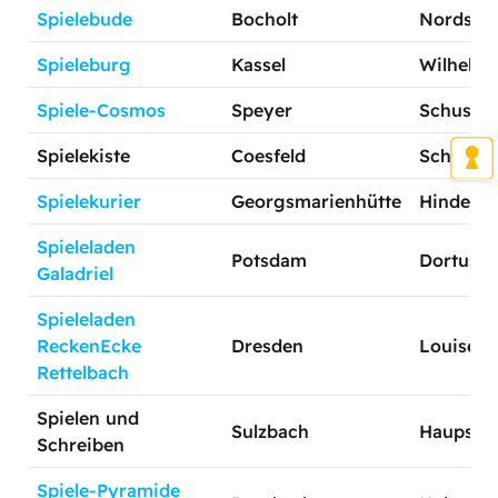
Spielebude
Bocholt
Nordstra
Spieleburg
Kassel
Wilhelmss
Spiele-Cosmos
Speyer
Schuster
Spielekiste
Coesfeld
Schüppen
Spielekurier
Georgsmarienhütte
Hindenbu
Spieleladen
Potsdam
Dortustr.
Galadriel
Spieleladen
ReckenEcke
Dresden
Louisenst
Rettelbach
Spielen und
Sulzbach
Haupststr
Schreiben
Spiele-Pyramide