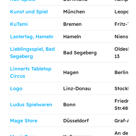
Kunst und Spiel
München
Leopolds
KuTami
Bremen
Fritz-Thi
Lastertag, Hameln
Hameln
Niensted
Lieblingsspiel, Bad
Oldesloe
Bad Segeberg
Segeberg
13
Linnerts Tabletop
Hagen
Berliner 
Circus
Logo
Linz-Donau
Stockhofs
Friedric
Ludus Spielwaren
Bonn
Str.48-50
Mage Store
Düsseldorf
Graf-Adol
An der A