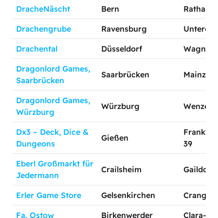
DracheNäscht
Bern
Rathausg
Drachengrube
Ravensburg
Untere Br
Drachental
Düsseldorf
Wagner S
Dragonlord Games,
Saarbrücken
Mainzer S
Saarbrücken
Dragonlord Games,
Würzburg
Wenzel St
Würzburg
Dx3 – Deck, Dice &
Frankfur
Gießen
Dungeons
39
Eberl Großmarkt für
Crailsheim
Gaildorfe
Jedermann
Erler Game Store
Gelsenkirchen
Cranger 
Fa. Ostow
Birkenwerder
Clara-Zet