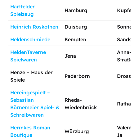
Hartfelder
Hamburg
Kupferho
Spielzeug
Heinrich Roskothen
Duisburg
Sonnenwa
Heldenschmiede
Kempten
Sandstra
HeldenTaverne
Anna-Si
Jena
Spielwaren
Straße 3
Henze – Haus der
Paderborn
Drosselw
Spiele
Hereingespielt –
Sebastian
Rheda-
Rathausp
Börnemeier Spiel- &
Wiedenbrück
Schreibwaren
Hermkes Roman
Valentin-
Würzburg
Boutique
1a