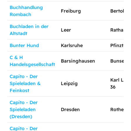
Buchhandlung
Freiburg
Bertoldst
Rombach
Buchladen in der
Leer
Rathausst
Altstadt
Bunter Hund
Karlsruhe
Pfinztalst
C & H
Barsinghausen
Bunsenst
Handelsgesellschaft
Capito - Der
Karl Lieb
Spieleladen &
Leipzig
36
Feinkost
Capito - Der
Spieleladen
Dresden
Rothenbu
(Dresden)
Capito - Der