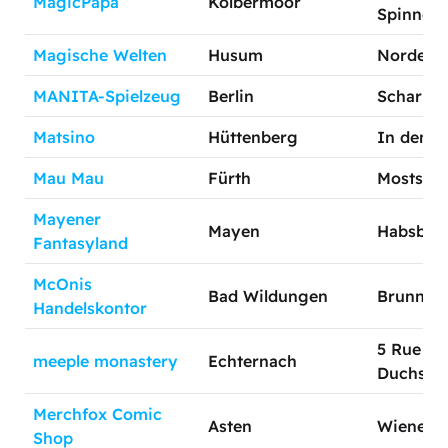
MagicPapa
Kolbermoor
Spinnere
Magische Welten
Husum
Norderstr
MANITA-Spielzeug
Berlin
Scharnwe
Matsino
Hüttenberg
In den G
Mau Mau
Fürth
Moststr. 
Mayener
Mayen
Habsburg
Fantasyland
McOnis
Bad Wildungen
Brunnens
Handelskontor
5 Rue An
meeple monastery
Echternach
Duchsch
Merchfox Comic
Asten
Wiener S
Shop