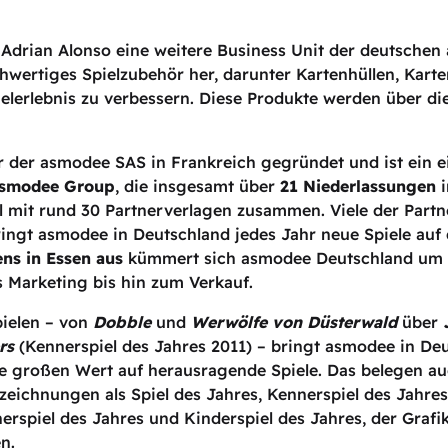
Adrian Alonso eine weitere Business Unit der deutsche
chwertiges Spielzubehör her, darunter Kartenhüllen, Kart
lerlebnis zu verbessern. Diese Produkte werden über di
 der asmodee SAS in Frankreich gegründet und ist ein e
smodee Group
, die insgesamt über
21 Niederlassungen
i
l mit rund 30 Partnerverlagen zusammen. Viele der Partn
ringt asmodee in Deutschland jedes Jahr neue Spiele auf 
ns in Essen aus
kümmert sich asmodee Deutschland um d
s Marketing bis hin zum Verkauf.
ielen – von
Dobble
und
Werwölfe von Düsterwald
über
rs
(Kennerspiel des Jahres 2011) – bringt asmodee in De
e großen Wert auf herausragende Spiele. Das belegen au
chnungen als Spiel des Jahres, Kennerspiel des Jahres, 
rspiel des Jahres und Kinderspiel des Jahres, der Grafi
n.