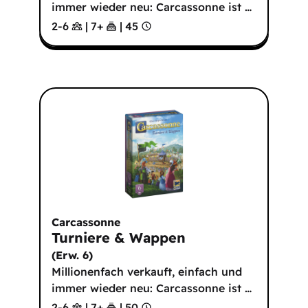
immer wieder neu: Carcassonne ist
…
2-6
|
7
+
|
45
Carcassonne
Turniere & Wappen
(
Erw. 6
)
Millionenfach verkauft, einfach und
immer wieder neu: Carcassonne ist
…
2-6
|
7
+
|
50