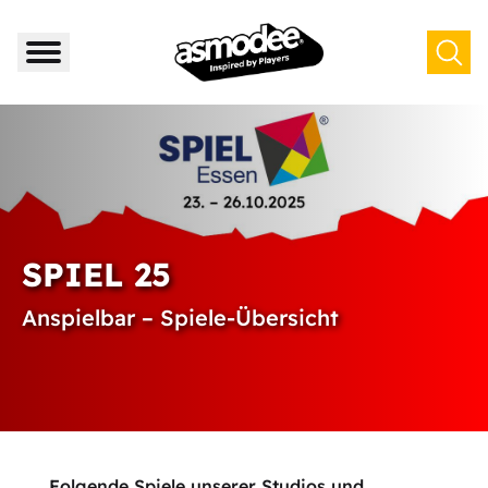
SPIEL 25
Anspielbar – Spiele-Übersicht
Folgende Spiele unserer Studios und