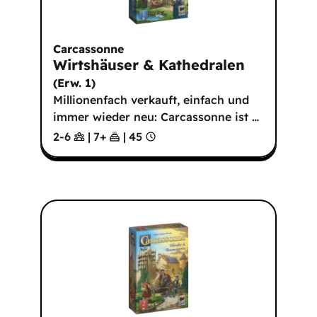
Carcassonne
Wirtshäuser & Kathedralen
(
Erw. 1
)
Millionenfach verkauft, einfach und
immer wieder neu: Carcassonne ist
…
2-6
|
7
+
|
45