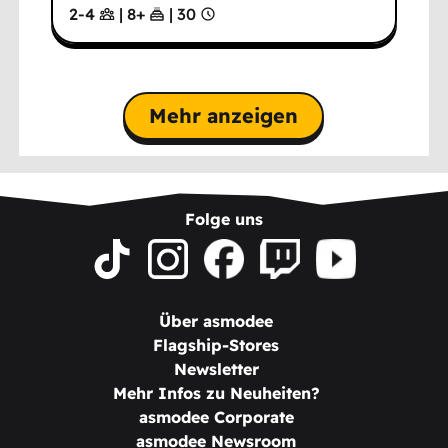
2-4
|
8
+
|
30
Mehr anzeigen
Folge uns
Über asmodee
Flagship-Stores
Newsletter
Mehr Infos zu Neuheiten?
asmodee Corporate
asmodee Newsroom