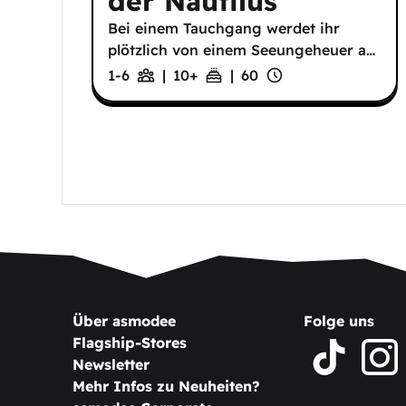
der Nautilus
Bei einem Tauchgang werdet ihr
plötzlich von einem Seeungeheuer a
…
1-6
|
10
+
|
60
Über asmodee
Folge uns
Flagship-Stores
Newsletter
Mehr Infos zu Neuheiten?