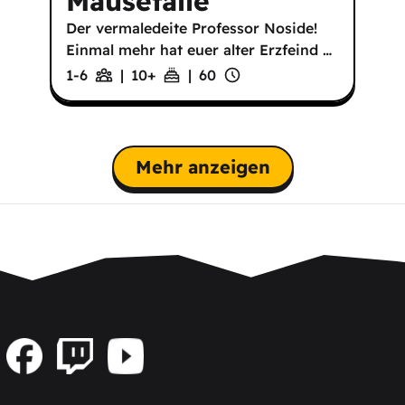
Mausefalle
Der vermaledeite Professor Noside!
Einmal mehr hat euer alter Erzfeind
…
1-6
|
10
+
|
60
Mehr anzeigen