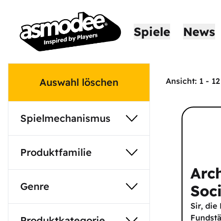
Spiele
News
Auswahl löschen
Ansicht:
1
-
12
Spielmechanismus
Produktfamilie
Arc
Genre
Soc
Sir, die
Fundst
Produktkategorie