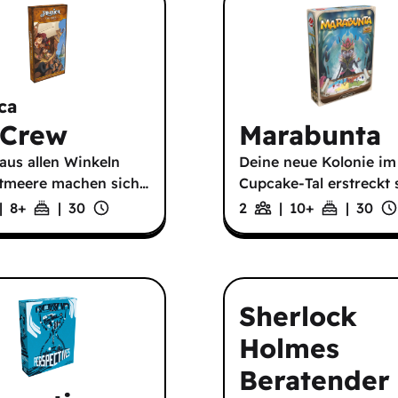
ca
 Crew
Marabunta
 aus allen Winkeln
Deine neue Kolonie im
tmeere machen sich
…
Cupcake-Tal erstreckt
|
8
+
|
30
2
|
10
+
|
30
Sherlock
Holmes
Beratender