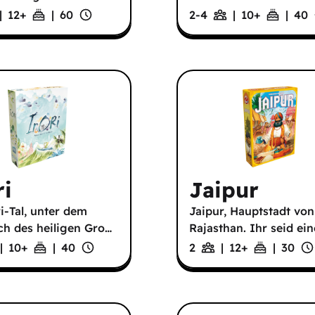
|
12
+
|
60
2-4
|
10
+
|
40
ri
Jaipur
i-Tal, unter dem
Jaipur, Hauptstadt von
h des heiligen Gro
…
Rajasthan. Ihr seid ein
|
10
+
|
40
2
|
12
+
|
30