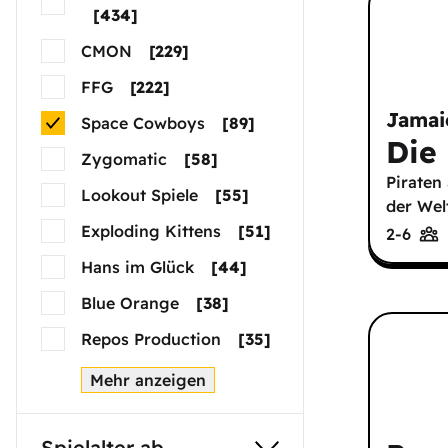
[
434
]
CMON
[
229
]
FFG
[
222
]
Jamai
Space Cowboys
[
89
]
Die
Zygomatic
[
58
]
Piraten
Lookout Spiele
[
55
]
der Wel
Exploding Kittens
[
51
]
2-6
Hans im Glück
[
44
]
Blue Orange
[
38
]
Repos Production
[
35
]
Mehr anzeigen
Spielalter ab