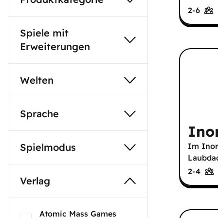
2-6
Spiele mit
Erweiterungen
Welten
Sprache
Ino
Im Inor
Spielmodus
Laubdac
2-4
Verlag
Atomic Mass Games