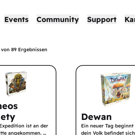
Events
Community
Support
Ka
von
89
Ergebnissen
heos
iety
Dewan
 Expedition ist an der
Ein neuer Tag beginnt
ätte angekommen.
…
dein Volk befindet sic