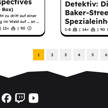
spectives
Detektiv: D
e Box
)
Baker-Stree
t zu dritt auf einer
Spezialeinh
g im Wald auf … an
…
|
12
+
|
90
1-8
|
14
+
|
90
1
2
3
4
5
6