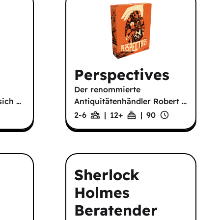
Perspectives
Der renommierte
 sich
…
Antiquitätenhändler Robert
…
2-6
|
12
+
|
90
Sherlock
Holmes
Beratender