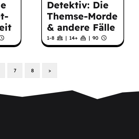
ie
Detektiv: Die
t-
Themse-Morde
eit
& andere Fälle
1-8
|
14
+
|
90
7
8
>