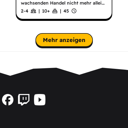
wachsenden Handel nicht mehr allei
…
2-4
|
10
+
|
45
Mehr anzeigen