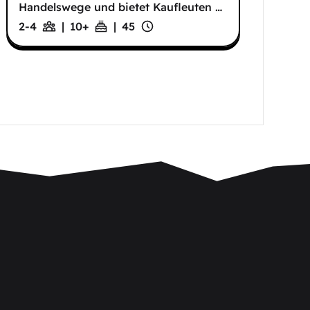
Handelswege und bietet Kaufleuten
…
2-4
|
10
+
|
45