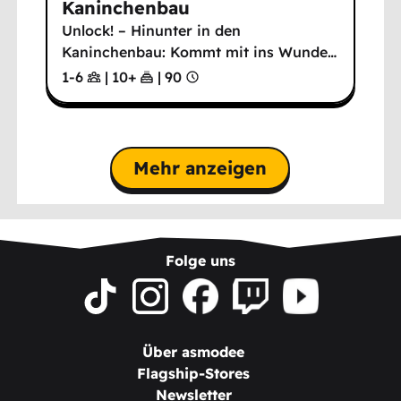
Kaninchenbau
Unlock! – Hinunter in den
Kaninchenbau: Kommt mit ins Wunde
…
1-6
|
10
+
|
90
Mehr anzeigen
Folge uns
Über asmodee
Flagship-Stores
Newsletter