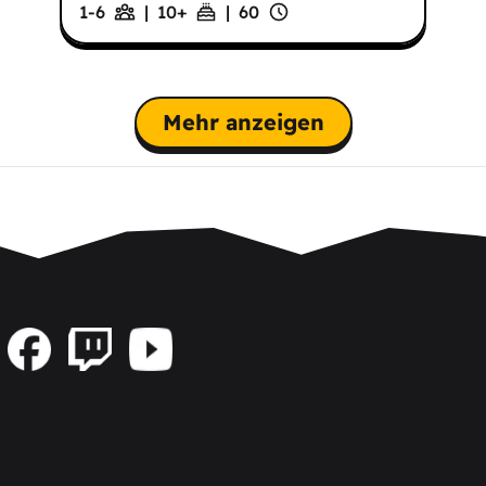
1-6
|
10
+
|
60
Mehr anzeigen