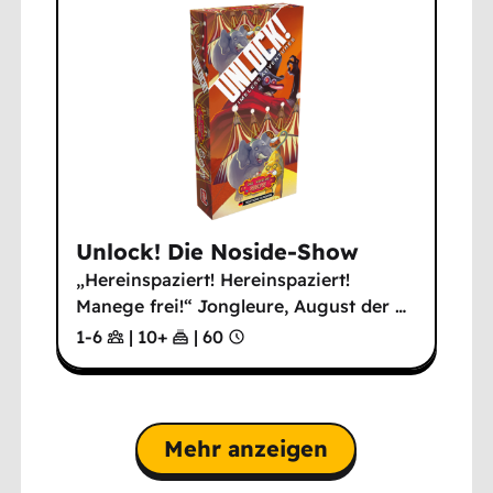
Unlock! Die Noside-Show
„Hereinspaziert! Hereinspaziert!
Manege frei!“ Jongleure, August der
…
1-6
|
10
+
|
60
Mehr anzeigen