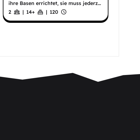
ihre Basen errichtet, sie muss jederz
…
2
|
14
+
|
120