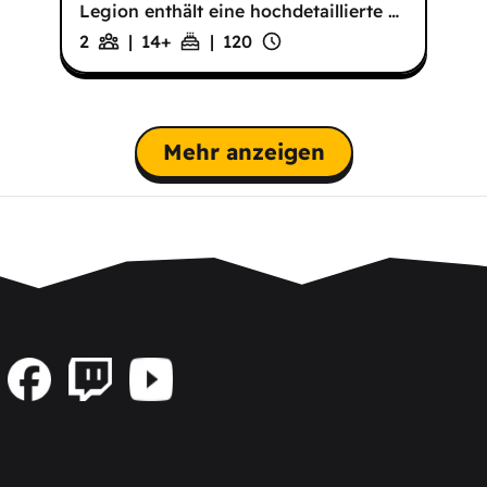
Legion enthält eine hochdetaillierte
…
2
|
14
+
|
120
Mehr anzeigen