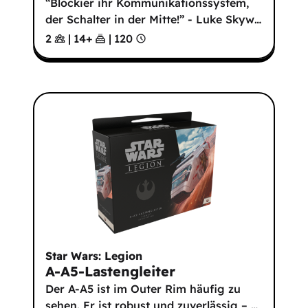
“Blockier ihr Kommunikationssystem,
der Schalter in der Mitte!” - Luke Skyw
…
2
|
14
+
|
120
Star Wars: Legion
A-A5-Lastengleiter
Der A-A5 ist im Outer Rim häufig zu
sehen. Er ist robust und zuverlässig –
…