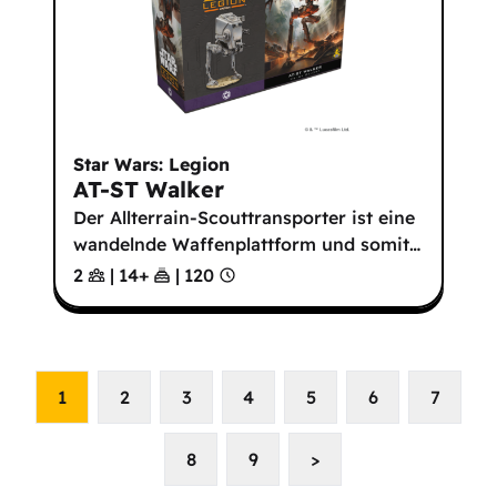
Star Wars: Legion
AT-ST Walker
Der Allterrain-Scouttransporter ist eine
wandelnde Waffenplattform und somit
…
2
|
14
+
|
120
1
2
3
4
5
6
7
8
9
>