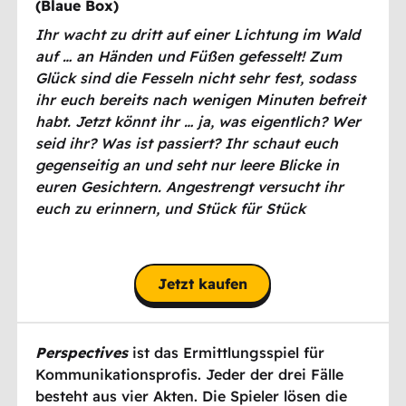
(
Blaue Box
)
Ihr wacht zu dritt auf einer Lichtung im Wald
auf … an Händen und Füßen gefesselt! Zum
Glück sind die Fesseln nicht sehr fest, sodass
ihr euch bereits nach wenigen Minuten befreit
habt. Jetzt könnt ihr … ja, was eigentlich? Wer
seid ihr? Was ist passiert? Ihr schaut euch
gegenseitig an und seht nur leere Blicke in
euren Gesichtern. Angestrengt versucht ihr
euch zu erinnern, und Stück für Stück
erscheinen Erinnerungsfetzen vor eurem
geistigen Auge. Wenn ihr alle beschreibt,
woran ihr euch erinnert, könnt ihr vielleicht
Jetzt kaufen
rekonstruieren, wie ihr hierher gekommen
seid. Was ist euch widerfahren – und warum?
Perspectives
ist das Ermittlungsspiel für
Kommunikationsprofis. Jeder der drei Fälle
besteht aus vier Akten. Die Spieler lösen die