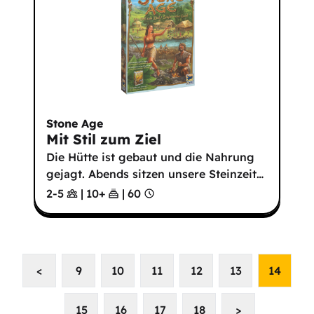
Stone Age
Mit Stil zum Ziel
Die Hütte ist gebaut und die Nahrung
gejagt. Abends sitzen unsere Steinzeit
…
2-5
|
10
+
|
60
<
9
10
11
12
13
14
15
16
17
18
>