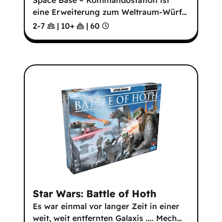
Space Base – Kommandostation ist
eine Erweiterung zum Weltraum-Würf
…
2-7
|
10
+
|
60
Star Wars: Battle of Hoth
Es war einmal vor langer Zeit in einer
weit, weit entfernten Galaxis .... Mech
…