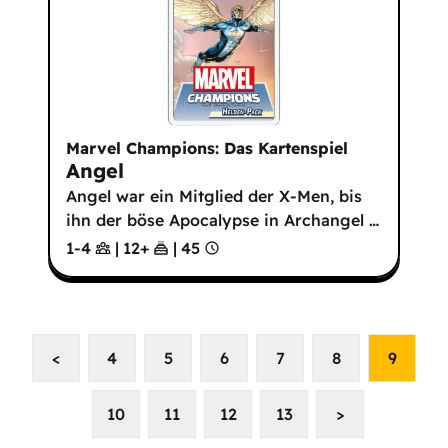
Marvel Champions: Das Kartenspiel
Angel
Angel war ein Mitglied der X-Men, bis
ihn der böse Apocalypse in Archangel
…
1-4
|
12
+
|
45
<
4
5
6
7
8
9
10
11
12
13
>