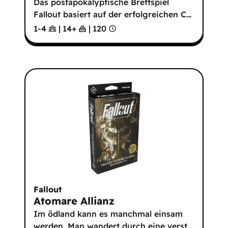
Das postapokalyptische Brettspiel
Fallout basiert auf der erfolgreichen C
…
1-4
|
14
+
|
120
Fallout
Atomare Allianz
Im ödland kann es manchmal einsam
werden. Man wandert durch eine verst
…