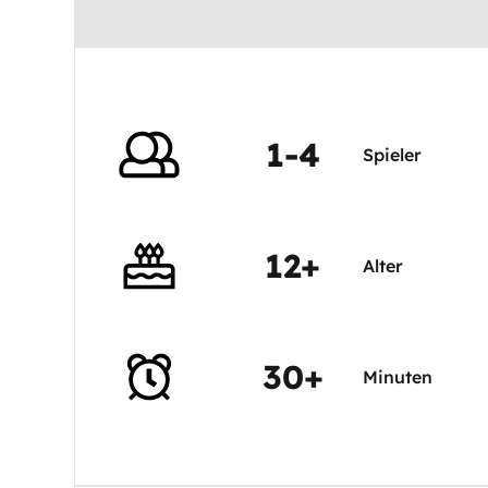
1-4
Spieler
12+
Alter
30+
Minuten