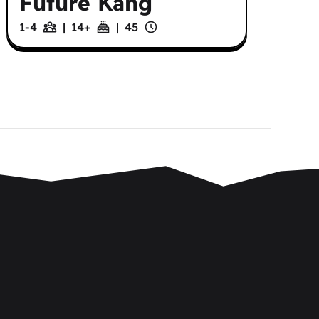
Future Kang
1-4
|
14
+
|
45