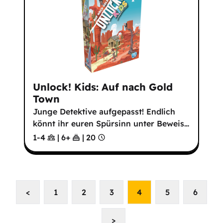
Unlock! Kids: Auf nach Gold
Town
Junge Detektive aufgepasst! Endlich
könnt ihr euren Spürsinn unter Beweis
…
1-4
|
6
+
|
20
<
1
2
3
4
5
6
>