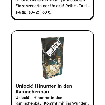
Unlock! Geheimakte Hollywood ist ein
Einzelszenario der Unlock!-Reihe . In d
…
1-6
|
10
+
|
60
Unlock! Hinunter in den
Kaninchenbau
Unlock! – Hinunter in den
Kaninchenbau: Kommt mit ins Wunder
…