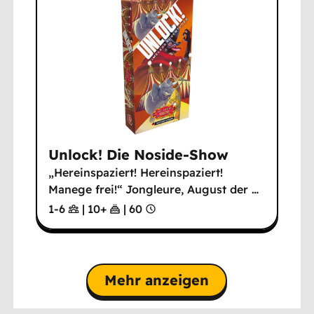
Unlock! Die Noside-Show
„Hereinspaziert! Hereinspaziert!
Manege frei!“ Jongleure, August der
…
1-6
|
10
+
|
60
Mehr anzeigen