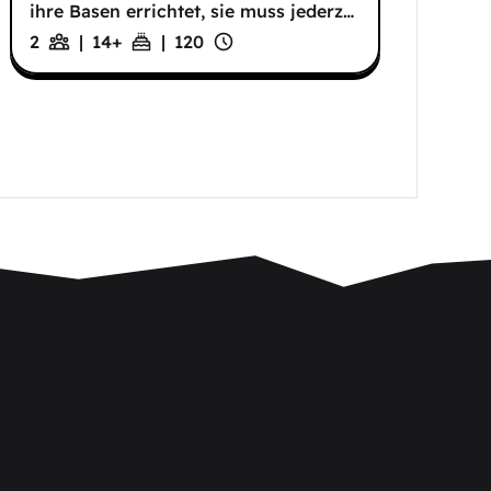
ihre Basen errichtet, sie muss jederz
…
2
|
14
+
|
120