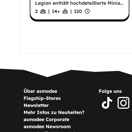
Legion enthält hochdetaillierte Minia
…
2
|
14
+
|
120
Über asmodee
Folge uns
Flagship-Stores
Newsletter
Mehr Infos zu Neuheiten?
asmodee Corporate
asmodee Newsroom