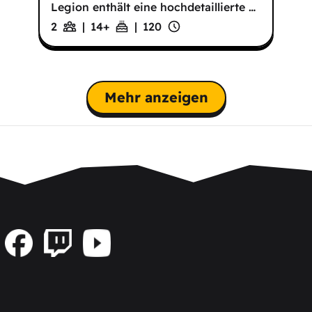
Legion enthält eine hochdetaillierte
…
2
|
14
+
|
120
Mehr anzeigen