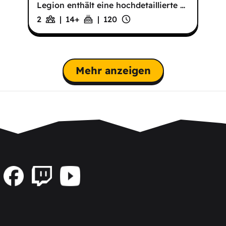
Legion enthält eine hochdetaillierte
…
2
|
14
+
|
120
Mehr anzeigen