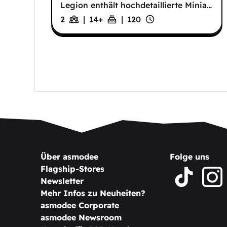
Legion enthält hochdetaillierte Minia
…
2
|
14
+
|
120
Über asmodee
Folge uns
Flagship-Stores
Newsletter
Mehr Infos zu Neuheiten?
asmodee Corporate
asmodee Newsroom