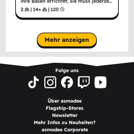
ihre Basen errichtet, sie muss jederze
…
2
|
14
+
|
120
Mehr anzeigen
Folge uns
Über asmodee
Flagship-Stores
Newsletter
Mehr Infos zu Neuheiten?
asmodee Corporate