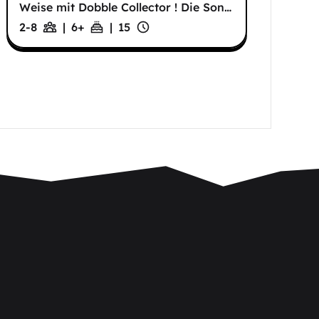
Weise mit Dobble Collector ! Die Son
…
2-8
|
6
+
|
15