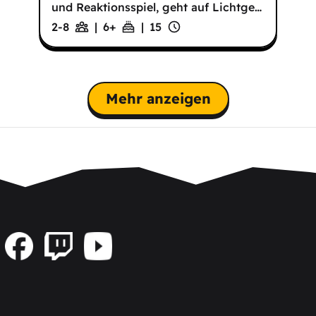
und Reaktionsspiel, geht auf Lichtge
…
2-8
|
6
+
|
15
Mehr anzeigen