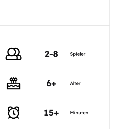
2-8
Spieler
6+
Alter
15+
Minuten