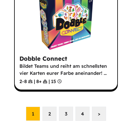
Dobble Connect
Bildet Teams und reiht am schnellsten
vier Karten eurer Farbe aneinander!
…
2-8
|
8
+
|
15
1
2
3
4
>