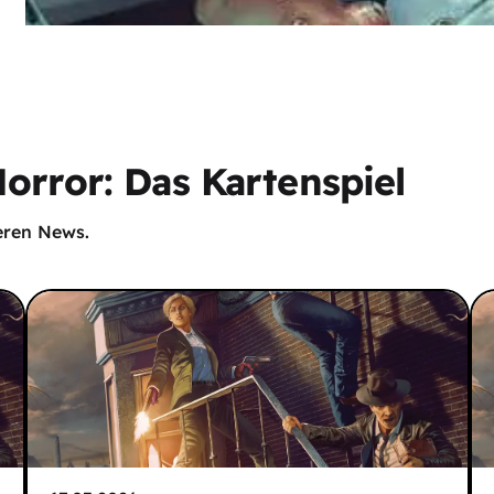
rror: Das Kartenspiel
seren News.