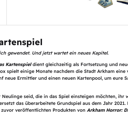
artenspiel
sich gewendet. Und jetzt wartet ein neues Kapitel.
s Kartenspiel
dient gleichzeitig als Fortsetzung und ne
 Box spielt einige Monate nachdem die Stadt Arkham eine 
nf neue Ermittler und einen neuen Kartenpool, um eure 
 Neulinge seid, die in das Spiel einsteigen möchten, ihr
rsetzt das überarbeitete Grundspiel aus dem Jahr 2021. Ni
n zuvor veröffentlichten Produkten von
Arkham Horror: Da