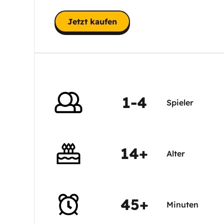
Jetzt kaufen
1-4
Spieler
14+
Alter
45+
Minuten