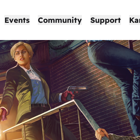
Events
Community
Support
Ka