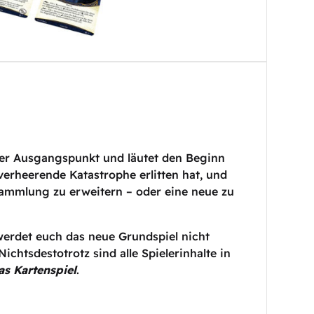
uer Ausgangspunkt und läutet den Beginn
verheerende Katastrophe erlitten hat, und
Sammlung zu erweitern – oder eine neue zu
 werdet euch das neue Grundspiel nicht
chtsdestotrotz sind alle Spielerinhalte in
s Kartenspiel
.