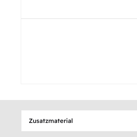
Zusatzmaterial