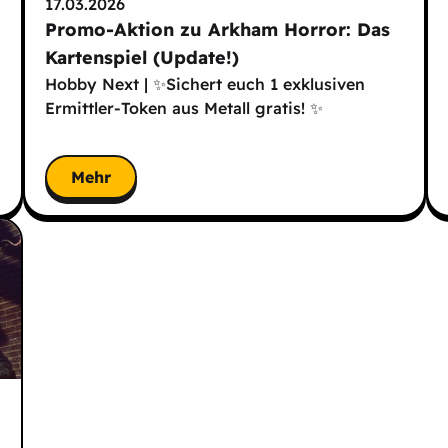
17.03.2026
Promo-Aktion zu Arkham Horror: Das
Kartenspiel (Update!)
Hobby Next | ✨Sichert euch 1 exklusiven
Ermittler-Token aus Metall gratis! ✨
Mehr