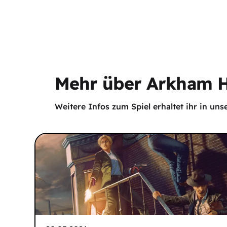
Mehr über Arkham Ho
Weitere Infos zum Spiel erhaltet ihr in un