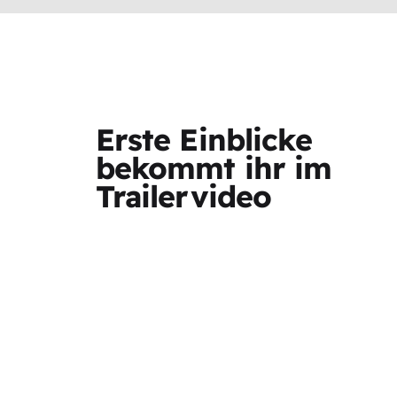
Erste Einblicke
bekommt ihr im
Trailervideo