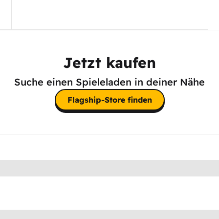
Jetzt kaufen
Suche einen Spieleladen in deiner Nähe
Flagship-Store finden