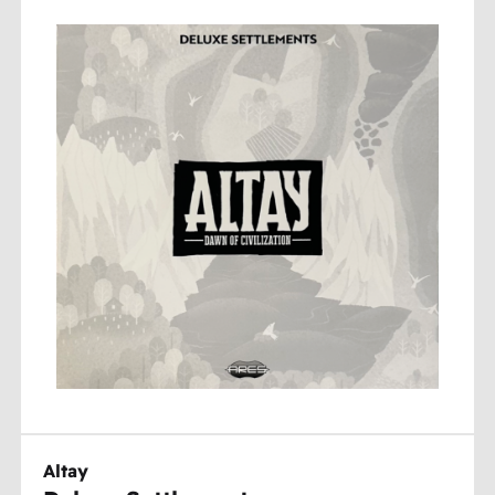
Altay