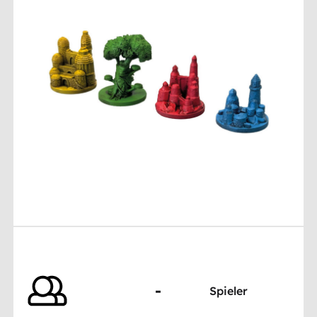
-
Spieler