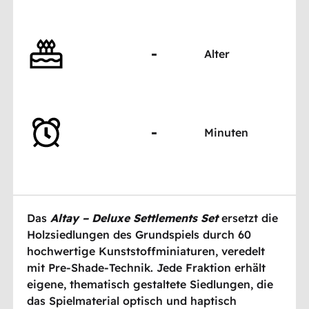
-
Alter
-
Minuten
Das
Altay – Deluxe Settlements Set
ersetzt die
Holzsiedlungen des Grundspiels durch 60
hochwertige Kunststoffminiaturen, veredelt
mit Pre-Shade-Technik. Jede Fraktion erhält
eigene, thematisch gestaltete Siedlungen, die
das Spielmaterial optisch und haptisch