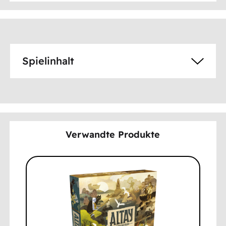
Spielinhalt
Verwandte Produkte