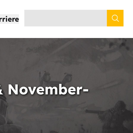
rriere
 & November-