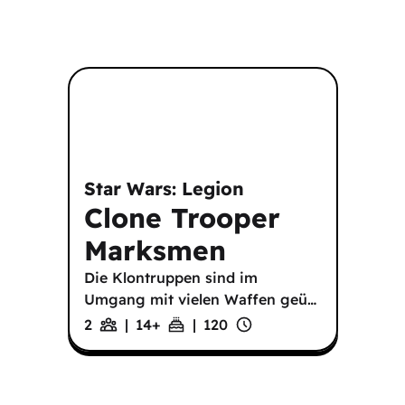
Star Wars: Legion
Clone Trooper
Marksmen
Die Klontruppen sind im
Umgang mit vielen Waffen geü
…
2
|
14
+
|
120