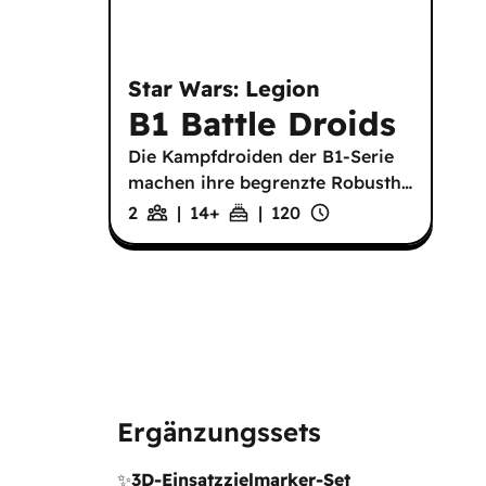
Star Wars: Legion
B1 Battle Droids
Die Kampfdroiden der B1-Serie
machen ihre begrenzte Robusth
…
2
|
14
+
|
120
Ergänzungssets
✨
3D-Einsatzzielmarker-Set