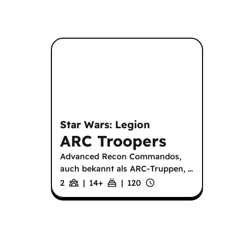
Star Wars: Legion
ARC Troopers
Advanced Recon Commandos,
auch bekannt als ARC-Truppen,
…
2
|
14
+
|
120