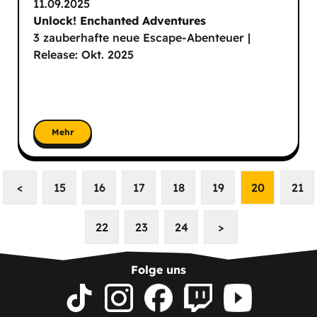
11.09.2025
Unlock! Enchanted Adventures
3 zauberhafte neue Escape-Abenteuer |
Release: Okt. 2025
Mehr
<
15
16
17
18
19
20
21
22
23
24
>
Folge uns