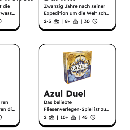
t die
Zwanzig Jahre nach seiner
rwass
…
Expedition um die Welt sch
…
2-5
|
8
+
|
30
Azul Duel
uren
Das beliebte
en di
…
Fliesenverlegen-Spiel ist zu
…
2
|
10
+
|
45