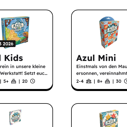
3 2026
l Kids
Azul Mini
ein in unsere kleine
Einstmals von den Ma
Werkstatt! Setzt euc
…
ersonnen, vereinnahmt
|
5
+
|
20
2-4
|
8
+
|
30