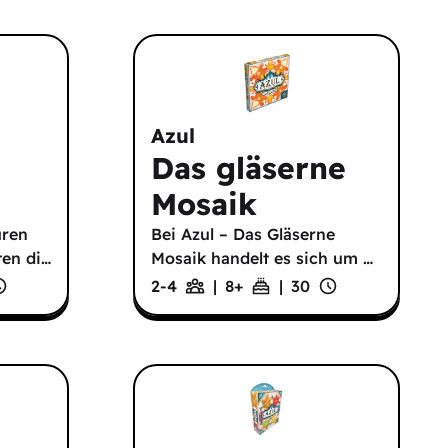
Azul
Das gläserne
Mosaik
uren
Bei Azul – Das Gläserne
en di
…
Mosaik handelt es sich um
…
2-4
|
8
+
|
30