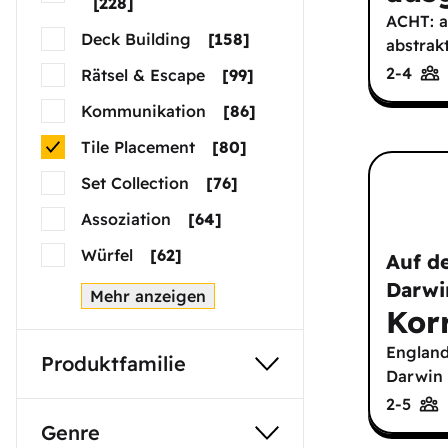
[
228
]
ACHT: a
Deck Building
[
158
]
abstrakt
2-4
Rätsel & Escape
[
99
]
Kommunikation
[
86
]
Tile Placement
[
80
]
Set Collection
[
76
]
Assoziation
[
64
]
Würfel
[
62
]
Auf d
Darwi
Mehr anzeigen
Kor
England
Produktfamilie
Darwin 
2-5
Genre