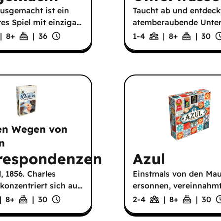
usgemacht ist ein
Taucht ab und entdeck
es Spiel mit einziga
…
atemberaubende Unte
|
8
+
|
36
1-4
|
8
+
|
30
en Wegen von
n
respondenzen
Azul
, 1856. Charles
Einstmals von den Ma
konzentriert sich au
…
ersonnen, vereinnahmt
|
8
+
|
30
2-4
|
8
+
|
30