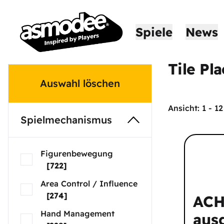
Spiele
News
Tile Pl
Auswahl löschen
Ansicht:
1
-
12
Spielmechanismus
Figurenbewegung
[
722
]
Area Control / Influence
[
274
]
ACH
Hand Management
aus