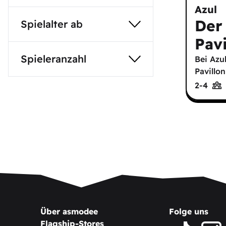
Azul
Der
Spielalter ab
Pavi
Spieleranzahl
Bei Azu
Pavillo
2-4
Über asmodee
Folge uns
Flagship-Stores