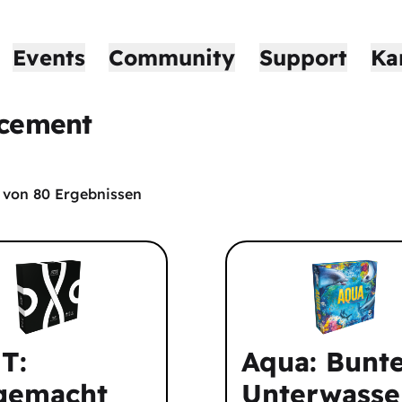
Events
Community
Support
Ka
acement
von
80
Ergebnissen
T:
Aqua: Bunt
gemacht
Unterwasse