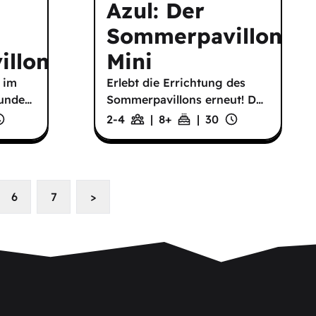
Azul: Der
Sommerpavillon
llon
Mini
 im
Erlebt die Errichtung des
hunde
…
Sommerpavillons erneut! D
…
2-4
|
8
+
|
30
6
7
>