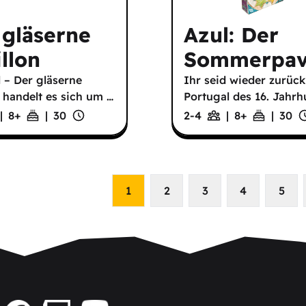
 gläserne
Azul: Der
llon
Sommerpavi
l – Der gläserne
Ihr seid wieder zurück
n handelt es sich um
…
Portugal des 16. Jahr
|
8
+
|
30
2-4
|
8
+
|
30
1
2
3
4
5