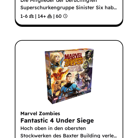
Die Mitglieder der berüchtigten
Superschurkengruppe Sinister Six hab
…
1-6
|
14
+
|
60
Marvel Zombies
Fantastic 4 Under Siege
Hoch oben in den obersten
Stockwerken des Baxter Building verle
…