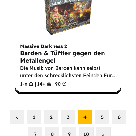
Massive Darkness 2
Barden & Tüftler gegen den
Metallengel
Die Musik von Barden kann selbst
unter den schrecklichsten Feinden Fur
…
1-6
|
14
+
|
90
<
1
2
3
4
5
6
7
8
9
10
>