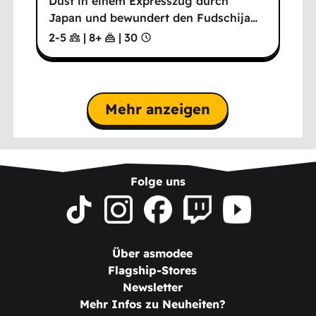
Düst in einem Expresszug durch
Japan und bewundert den Fudschija
…
2-5
|
8
+
|
30
Mehr anzeigen
Folge uns
Über asmodee
Flagship-Stores
Newsletter
Mehr Infos zu Neuheiten?