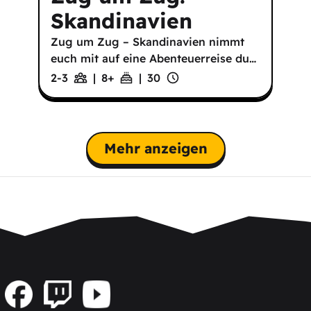
Skandinavien
Zug um Zug – Skandinavien nimmt
euch mit auf eine Abenteuerreise du
…
2-3
|
8
+
|
30
Mehr anzeigen