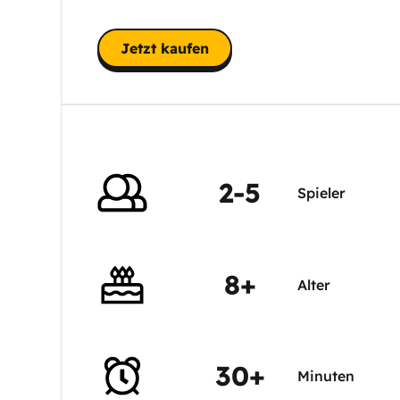
Jetzt kaufen
2-5
Spieler
8+
Alter
30+
Minuten