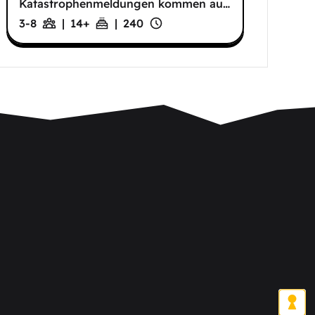
Katastrophenmeldungen kommen au
…
3-8
|
14
+
|
240