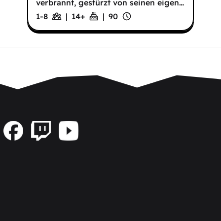
verbrannt, gestürzt von seinen eigen
…
1-8
|
14
+
|
90