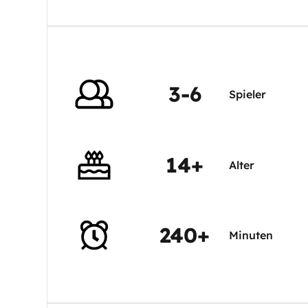
3-6
Spieler
14+
Alter
240+
Minuten