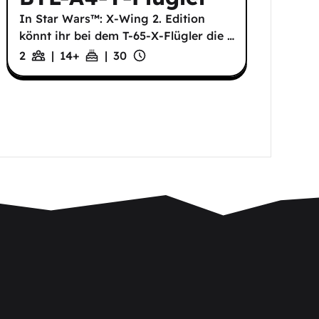
In Star Wars™: X-Wing 2. Edition
könnt ihr bei dem T-65-X-Flügler die
…
2
|
14
+
|
30