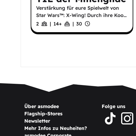
Verstärkung für eure Spielwelt von
Star Wars™: X-Wing! Durch ihre Koo
…
2
|
14
+
|
30
Über asmodee
Folge uns
Flagship-Stores
Newsletter
Mehr Infos zu Neuheiten?
asmodee Corporate