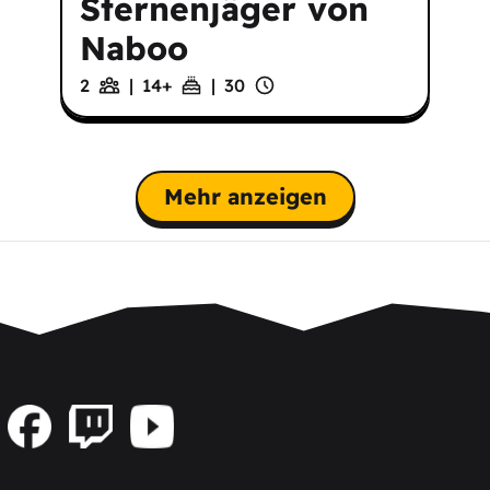
Sternenjäger von
Naboo
2
|
14
+
|
30
Mehr anzeigen