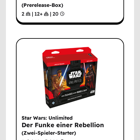
(
Prerelease-Box
)
2
|
12
+
|
20
Star Wars: Unlimited
Der Funke einer Rebellion
(
Zwei-Spieler-Starter
)