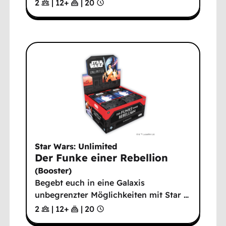
2
|
12
+
|
20
Star Wars: Unlimited
Der Funke einer Rebellion
(
Booster
)
Begebt euch in eine Galaxis
unbegrenzter Möglichkeiten mit Star
…
2
|
12
+
|
20