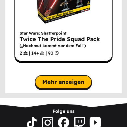
Star Wars: Shatterpoint
Twice The Pride Squad Pack
(
„Hochmut kommt vor dem Fall“
)
2
|
14
+
|
90
Mehr anzeigen
Folge uns