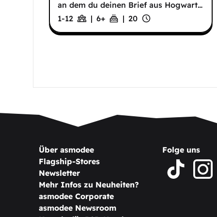
an dem du deinen Brief aus Hogwart
…
1-12
|
6
+
|
20
Über asmodee
Folge uns
Flagship-Stores
Newsletter
Mehr Infos zu Neuheiten?
asmodee Corporate
asmodee Newsroom