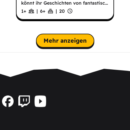
könnt ihr Geschichten von fantastisc
…
1+
|
6
+
|
20
Mehr anzeigen