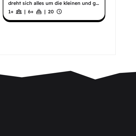
dreht sich alles um die kleinen und g
…
1+
|
6
+
|
20