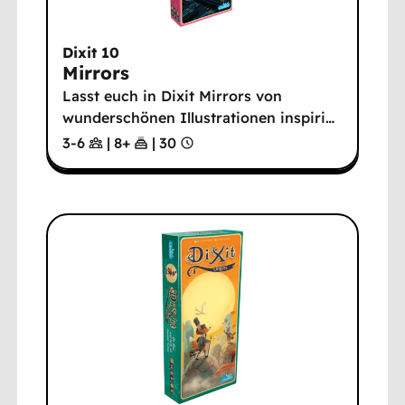
Dixit 10
Mirrors
Lasst euch in Dixit Mirrors von
wunderschönen Illustrationen inspiri
…
3-6
|
8
+
|
30