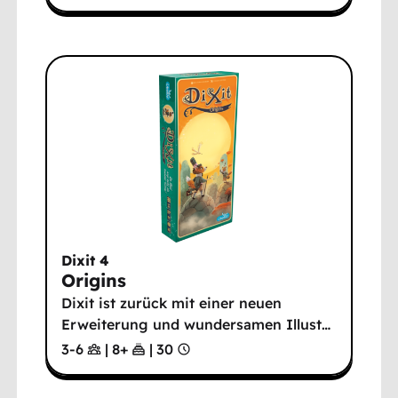
Dixit 4
Origins
Dixit ist zurück mit einer neuen
Erweiterung und wundersamen Illust
…
3-6
|
8
+
|
30