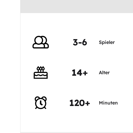
3-6
Spieler
14+
Alter
120+
Minuten