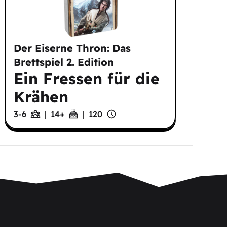
Der Eiserne Thron: Das
Brettspiel 2. Edition
Ein Fressen für die
Krähen
3-6
|
14
+
|
120