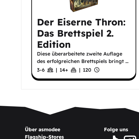
Der Eiserne Thron:
Das Brettspiel 2.
Edition
Diese überarbeitete zweite Auflage
des erfolgreichen Brettspiels bringt
…
3-6
|
14
+
|
120
Über asmodee
Folge uns
Flagship-Stores