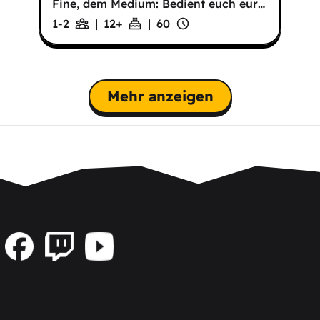
Fine, dem Medium: Bedient euch eur
…
1-2
|
12
+
|
60
Mehr anzeigen