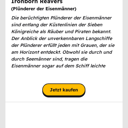
Ironborn Reavers
(
Plünderer der Eisenmänner
)
Die berüchtigten Plünderer der Eisenmänner
sind entlang der Küstenlinien der Sieben
Königreiche als Räuber und Piraten bekannt.
Der Anblick der unverkennbaren Langschiffe
der Plünderer erfüllt jeden mit Grauen, der sie
am Horizont entdeckt. Obwohl sie durch und
durch Seemänner sind, tragen die
Eisenmänner sogar auf dem Schiff leichte
Kettenpanzerung. Sie können schnell
angreifen, sind aber nicht darin geübt, unter
schwerem Angriff zu bestehen. Ihr Heerführer
Jetzt kaufen
sollte sie am besten von der vordersten Front
fernhalten.