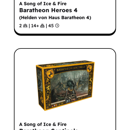
A Song of Ice & Fire
Baratheon Heroes 4
(
Helden von Haus Baratheon 4
)
2
|
14
+
|
45
A Song of Ice & Fire