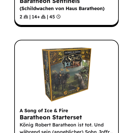
Baratheon Sentinels
(
Schildwachen von Haus Baratheon
)
2
|
14
+
|
45
A Song of Ice & Fire
Baratheon Starterset
König Robert Baratheon ist tot. Und
während sein (angeblicher) Sohn Joffr
…