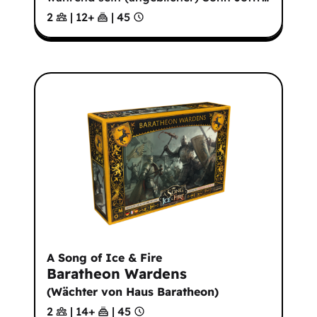
2
|
12
+
|
45
A Song of Ice & Fire
Baratheon Wardens
(
Wächter von Haus Baratheon
)
2
|
14
+
|
45