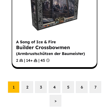
A Song of Ice & Fire
Builder Crossbowmen
(
Armbrustschützen der Baumeister
)
2
|
14
+
|
45
1
2
3
4
5
6
7
>