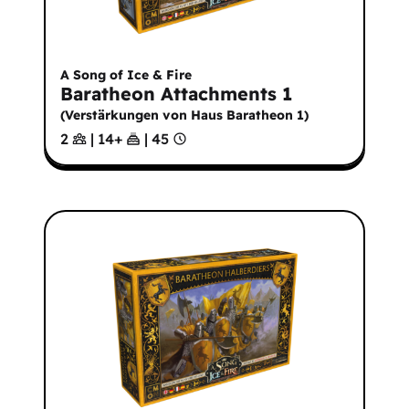
A Song of Ice & Fire
Baratheon Attachments 1
(
Verstärkungen von Haus Baratheon 1
)
2
|
14
+
|
45