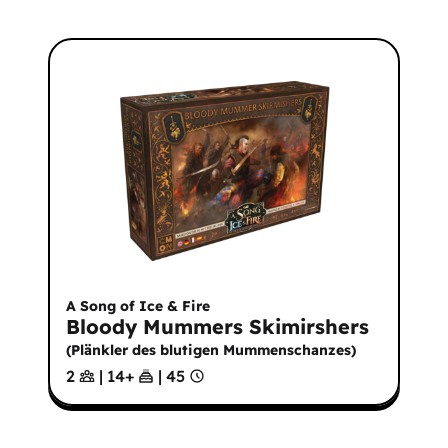
A Song of Ice & Fire
Bloody Mummers Skimirshers
(
Plänkler des blutigen Mummenschanzes
)
2
|
14
+
|
45