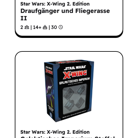
Star Wars: X-Wing 2. Edition
Draufgänger und Fliegerasse
II
2
|
14
+
|
30
Star Wars: X-Wing 2. Edition