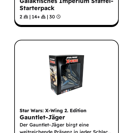
Galaktisches Imperium Staffel-
Starterpack
2
|
14
+
|
30
Star Wars: X-Wing 2. Edition
Gauntlet-Jäger
Der Gauntlet-Jäger birgt eine
weitreichende Präsenz in jeder Schlac
…