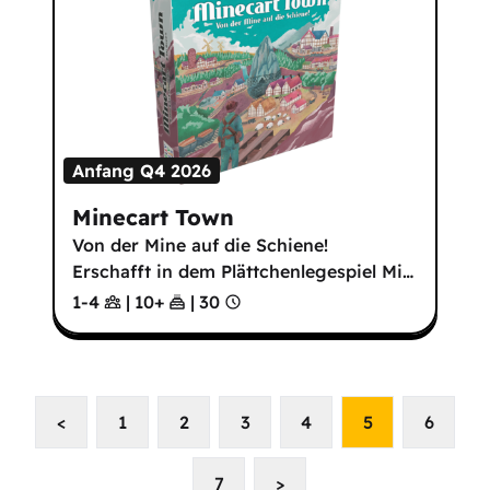
Anfang Q4 2026
Minecart Town
Von der Mine auf die Schiene!
Erschafft in dem Plättchenlegespiel Mi
…
1-4
|
10
+
|
30
<
1
2
3
4
5
6
7
>