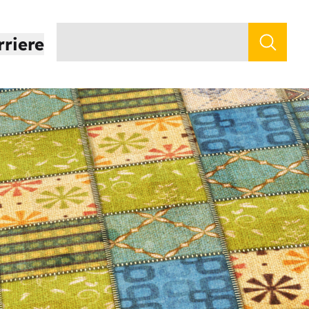
rriere