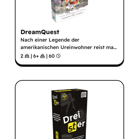
DreamQuest
Nach einer Legende der
amerikanischen Ureinwohner reist ma
…
2
|
6
+
|
60