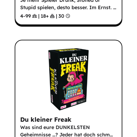
Je mehr Spieler Drunk, Stoned or
Stupid spielen, desto besser. Im Ernst.
…
4-99
|
18
+
|
30
Du kleiner Freak
Was sind eure DUNKELSTEN
Geheimnisse …? Jeder hat doch schm
…