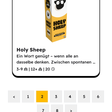
Holy Sheep
Ein Wort genügt – wenn alle an
dasselbe denken. Zwischen spontanen
…
3-9
|
12
+
|
20
<
1
2
3
4
5
6
7
8
>