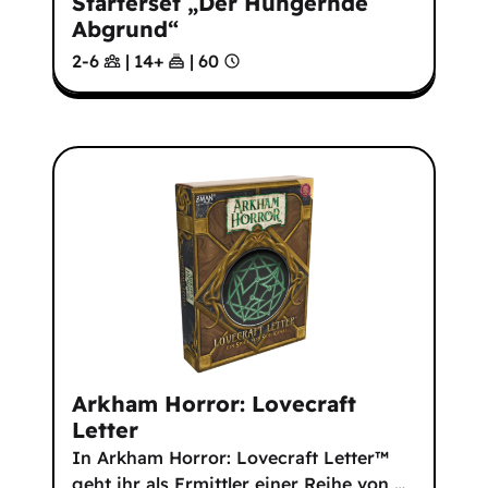
Starterset „Der Hungernde
Abgrund“
2-6
|
14
+
|
60
Arkham Horror: Lovecraft
Letter
In Arkham Horror: Lovecraft Letter™
geht ihr als Ermittler einer Reihe von
…