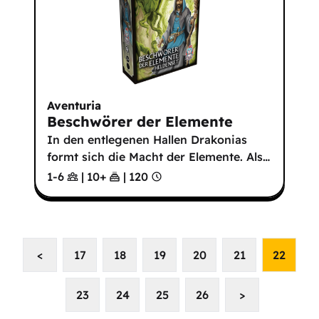
Aventuria
Beschwörer der Elemente
In den entlegenen Hallen Drakonias
formt sich die Macht der Elemente. Als
…
1-6
|
10
+
|
120
<
17
18
19
20
21
22
23
24
25
26
>