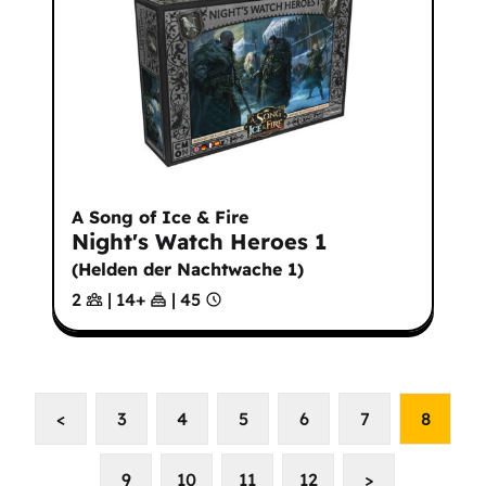
A Song of Ice & Fire
Night's Watch Heroes 1
(
Helden der Nachtwache 1
)
2
|
14
+
|
45
<
3
4
5
6
7
8
9
10
11
12
>