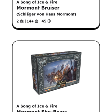
A Song of Ice & Fire
Mormont Bruiser
(
Schläger von Haus Mormont
)
2
|
14
+
|
45
A Song of Ice & Fire
Mormont She-Bears